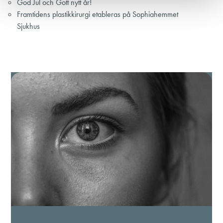
God Jul och Gott nytt år!
Framtidens plastikkirurgi etableras på Sophiahemmet
Sjukhus