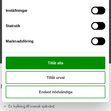
Inställningar
Statistik
Marknadsföring
Tillåt alla
11/11/20
Tillåt urval
Populära inlägg
Endast nödvändiga
Att tänka på innan du väljer klinik för plastikkirurgi
Art Clinic blir en del av Aleriskoncernen
En hyllning till svensk sjukvård