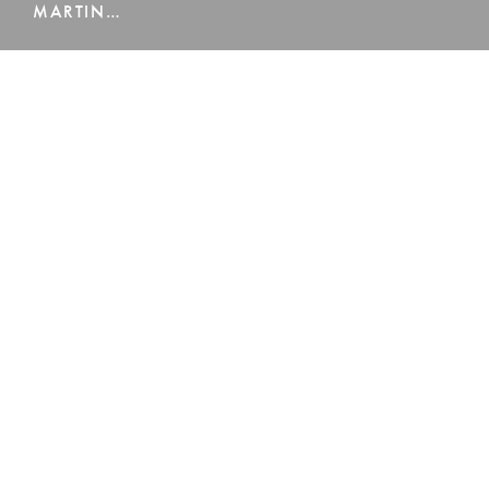
MARTIN…
LÄS MER