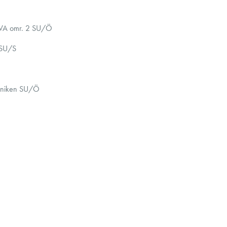
2
VA omr. 2 SU/Ö
 SU/S
iniken SU/Ö
and; Norge
Alla våra läkare är
arbetar varje dag f