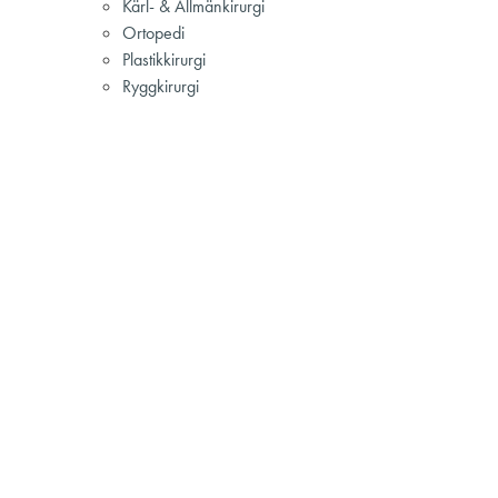
Kärl- & Allmänkirurgi
Ortopedi
Plastikkirurgi
Ryggkirurgi
 specialister och
ör att erbjuda