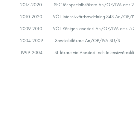
2017-2020 SEC för specialistläkare An/OP/IVA omr 
2010-2020 VÖL Intensivvårdsavdelning 343 An/OP/I
2009-2010 VÖL Röntgen-anestesi An/OP/IVA omr. 5
2004-2009 Specialistläkare An/OP/IVA SU/S
1999-2004 ST-läkare vid Anestesi- och Intensivvårdskl
1999-2000 Läkarvikarie vid Örnes Helsecenter; Nordl
1997-1999 AT-läkare vid Alingsås Lasarett